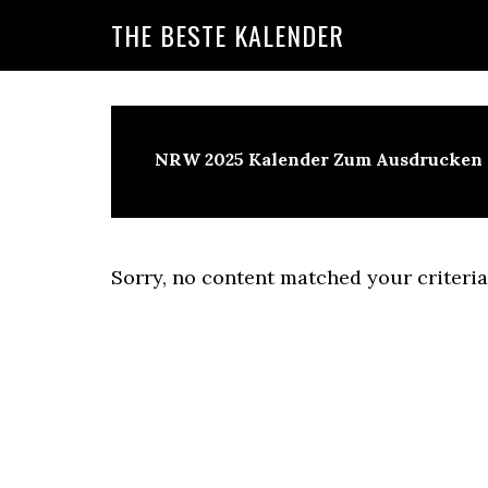
Skip
Skip
Skip
THE BESTE KALENDER
to
to
to
primary
main
primary
navigation
content
sidebar
NRW 2025 Kalender Zum Ausdrucken
Sorry, no content matched your criteria